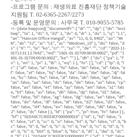
-
프로그램 문의
:
재생의료 진흥재단 정책기술
지원팀
T. 02-6365-2267/2273
-
등록 및 운영문의
:
사무국
T. 010-9055-5785
<!--[data-hwpjson]{ "documentPr": { "di": "", "dp": { "dn": "test.hwp", "ta": 1, "d1": 5, "d2": 1, "dv": 0, "dr": 1, "do": 1, "vj": "1.1", "an": "Hancom Office Hangul", "av": "11, 0, 0, 6402", "ao": "WIN", "ab": "32", "ar": "LE", "as": "Windows_10" }, "dis": false, "ds": { "ti": "", "la": "ko", "cr": "", "su": "", "de": "", "cd": "2023-11-01T13:31:12.764Z", "md": "1601-01-01T09:00:00.000Z", "pd": "1601-01-01T09:00:00.000Z", "ke": "" } }, "dh": { "do": { "pa": 1, "fo": 1, "en": 1, "pi": 1, "tb": 1, "eq": 1 }, "fo": [ ], "cd": { "tp": 0, "lc": { "af": false, "ui": false, "fu": false, "dn": false, "ul": false, "el": false, "at": false, "tq": false, "da": false, "dw": false, "dj": false, "bc": false, "bu": false, "al": false, "ab": false, "ap": false, "an": false, "aa": false, "ds": false, "de": false, "as": false, "cp": false, "ao": false, "et": false, "ay": false, "am": false, "a1": false, "bt": false, "av": false, "dh": false, "dp": false, "d1": false, "mf": false, "bl": false, "ag": false, "dg": false, "ae": false, "df": false, "do": false, "dl": false, "di": false, "d2": false, "d3": false, "ob": false, "d4": false, "ev": false, "d5": false, "d6": false, "a2": false, "dc": false } }, "ld": { "pa": "", "pi": true, "fo": false } }, "bf": { "01DA0C7C3EEE8CF000000016": { "id": 1, "td": false, "sh": false, "st": 0, "sc": 0, "si": false, "bt": 0, "bi": false, "cl": 0, "bc": false, "lt": 0, "lw": 0, "lc": 0, "rt": 0, "rw": 0, "rc": 0, "tt": 0, "tw": 0, "tc": 0, "bbt": 0, "bbw": 0, "bbc": 0, "dt": 1, "dw": 0, "dc": 0, "fi": { } }, "01DA0C7C3EEE8CF000000017": { "id": 2, "td": false, "sh": false, "st": 0, "sc": 0, "si": false, "bt": 0, "bi": false, "cl": 0, "bc": false, "lt": 0, "lw": 0, "lc": 0, "rt": 0, "rw": 0, "rc": 0, "tt": 0, "tw": 0, "tc": 0, "bbt": 0, "bbw": 0, "bbc": 0, "dt": 1, "dw": 0, "dc": 0, "fi": { "wb": { "fc": 4294967295, "hc": 10066329, "al": 0, "hs": -1 } } } }, "cp": { "01DA0C7C3EEE8CF000000018": { "id": 0, "he": 1200, "tc": 0, "sc": 4294967295, "uf": false, "uk": false, "sm": 0, "bf": "01DA0C7C3EEE8CF000000017", "f1": "함초롬바탕", "t1": 1, "f2": "함초롬바탕", "t2": 1, "f3": "함초롬바탕", "t3": 1, "f4": "함초롬바탕", "t4": 1, "f5": "함초롬바탕", "t5": 1, "f6": "함초롬바탕", "t6": 1, "f7": "함초롬바탕", "t7": 1, "r1": 100, "r2": 100, "r3": 100, "r4": 100, "r5": 100, "r6": 100, "r7": 100, "s1": 0, "s2": 0, "s3": 0, "s4": 0, "s5": 0, "s6": 0, "s7": 0, "e1": 100, "e2": 100, "e3": 100, "e4": 100, "e5": 100, "e6": 100, "e7": 100, "o1": 0, "o2": 0, "o3": 0, "o4": 0, "o5": 0, "o6": 0, "o7": 0, "it": false, "bo": true, "ut": 0, "us": 1, "uc": 0, "st": false, "ss": 1, "so": 0, "ot": 0, "ht": 0, "hc": 0, "hx": 0, "hy": 0, "em": false, "en": false, "su": false, "sb": false }, "01DA0C7C3EEE8CF000000019": { "id": 1, "he": 1200, "tc": 0, "sc": 4294967295, "uf": false, "uk": false, "sm": 0, "bf": "01DA0C7C3EEE8CF000000017", "f1": "함초롬바탕", "t1": 1, "f2": "함초롬바탕", "t2": 1, "f3": "함초롬바탕", "t3": 1, "f4": "함초롬바탕", "t4": 1, "f5": "함초롬바탕", "t5": 1, "f6": "함초롬바탕", "t6": 1, "f7": "함초롬바탕", "t7": 1, "r1": 100, "r2": 100, "r3": 100, "r4": 100, "r5": 100, "r6": 100, "r7": 100, "s1": 0, "s2": 0, "s3": 0, "s4": 0, "s5": 0, "s6": 0, "s7": 0, "e1": 100, "e2": 100, "e3": 100, "e4": 100, "e5": 100, "e6": 100, "e7": 100, "o1": 0, "o2": 0, "o3": 0, "o4": 0, "o5": 0, "o6": 0, "o7": 0, "it": false, "bo": false, "ut": 0, "us": 1, "uc": 0, "st": false, "ss": 1, "so": 0, "ot": 0, "ht": 0, "hc": 0, "hx": 0, "hy": 0, "em": false, "en": false, "su": false, "sb": false }, "01DA0C7C3EEE8CF00000001A": { "id": 2, "he": 1300, "tc": 0, "sc": 4294967295, "uf": false, "uk": false, "sm": 0, "bf": "01DA0C7C3EEE8CF000000017", "f1": "함초롬바탕", "t1": 1, "f2": "함초롬바탕", "t2": 1, "f3": "함초롬바탕", "t3": 1, "f4": "함초롬바탕", "t4": 1, "f5": "함초롬바탕", "t5": 1, "f6": "함초롬바탕", "t6": 1, "f7": "함초롬바탕", "t7": 1, "r1": 100, "r2": 100, "r3": 100, "r4": 100, "r5": 100, "r6": 100, "r7": 100, "s1": 0, "s2": 0, "s3": 0, "s4": 0, "s5": 0, "s6": 0, "s7": 0, "e1": 100, "e2": 100, "e3": 100, "e4": 100, "e5": 100, "e6": 100, "e7": 100, "o1": 0, "o2": 0, "o3": 0, "o4": 0, "o5": 0, "o6": 0, "o7": 0, "it": false, "bo": true, "ut": 1, "us": 1, "uc": 0, "st": false, "ss": 1, "so": 0, "ot": 0, "ht": 0, "hc": 0, "hx": 0, "hy": 0, "em": false, "en": false, "su": false, "sb": false }, "01DA0C7C3EEE8CF00000001B": { "id": 3, "he": 1000, "tc": 0, "sc": 4294967295, "uf": false, "uk": false, "sm": 0, "bf": "01DA0C7C3EEE8CF000000017", "f1": "함초롬바탕", "t1": 1, "f2": "함초롬바탕", "t2": 1, "f3": "함초롬바탕", "t3": 1, "f4": "함초롬바탕", "t4": 1, "f5": "함초롬바탕", "t5": 1, "f6": "함초롬바탕", "t6": 1, "f7": "함초롬바탕", "t7": 1, "r1": 100, "r2": 100, "r3": 100, "r4": 100, "r5": 100, "r6": 100, "r7": 100, "s1": 0, "s2": 0, "s3": 0, "s4": 0, "s5": 0, "s6": 0, "s7": 0, "e1": 100, "e2": 100, "e3": 100, "e4": 100, "e5": 100, "e6": 100, "e7": 100, "o1": 0, "o2": 0, "o3": 0, "o4": 0, "o5": 0, "o6": 0, "o7": 0, "it": false, "bo": false, "ut": 0, "us": 1, "uc": 0, "st": false, "ss": 1, "so": 0, "ot": 0, "ht": 0, "hc": 0, "hx": 0, "hy": 0, "em": false, "en": false, "su": false, "sb": false }, "01DA0C7C3EEE8CF00000001C": { "id": 4, "he": 1000, "tc": 0, "sc": 4294967295, "uf": false, "uk": false, "sm": 0, "bf": "01DA0C7C3EEE8CF000000017", "f1": "함초롬바탕", "t1": 1, "f2": "함초롬바탕", "t2": 1, "f3": "함초롬바탕", "t3": 1, "f4": "함초롬바탕", "t4": 1, "f5": "함초롬바탕", "t5": 1, "f6": "함초롬바탕", "t6": 1, "f7": "함초롬바탕", "t7": 1, "r1": 100, "r2": 100, "r3": 100, "r4": 100, "r5": 100, "r6": 100, "r7": 100, "s1": 0, "s2": 0, "s3": 0, "s4": 0, "s5": 0, "s6": 0, "s7": 0, "e1": 100, "e2": 100, "e3": 100, "e4": 100, "e5": 100, "e6": 100, "e7": 100, "o1": 0, "o2": 0, "o3": 0, "o4": 0, "o5": 0, "o6": 0, "o7": 0, "it": false, "bo": true, "ut": 1, "us": 1, "uc": 0, "st": false, "ss": 1, "so": 0, "ot": 0, "ht": 0, "hc": 0, "hx": 0, "hy": 0, "em": false, "en": false, "su": false, "sb": false }, "01DA0C7C3EEE8CF00000001D": { "id": 5, "he": 1000, "tc": 0, "sc": 4294967295, "uf": false, "uk": false, "sm": 0, "bf": "01DA0C7C3EEE8CF000000017", "f1": "함초롬바탕", "t1": 1, "f2": "함초롬바탕", "t2": 1, "f3": "함초롬바탕", "t3": 1, "f4": "함초롬바탕", "t4": 1, "f5": "함초롬바탕", "t5": 1, "f6": "함초롬바탕", "t6": 1, "f7": "함초롬바탕", "t7": 1, "r1": 100, "r2": 100, "r3": 100, "r4": 100, "r5": 100, "r6": 100, "r7": 100, "s1": 6, "s2": 6, "s3": 6, "s4": 6, "s5": 6, "s6": 6, "s7": 6, "e1": 100, "e2": 100, "e3": 100, "e4": 100, "e5": 100, "e6": 100, "e7": 100, "o1": 0, "o2": 0, "o3": 0, "o4": 0, "o5": 0, "o6": 0, "o7": 0, "it": false, "bo": false, "ut": 0, "us": 1, "uc": 0, "st": false, "ss": 1, "so": 0, "ot": 0, "ht": 0, "hc": 0, "hx": 0, "hy": 0, "em": false, "en": false, "su": false, "sb": false }, "01DA0C7C3EEE8CF00000001E": { "id": 6, "he": 1000, "tc": 0, "sc": 4294967295, "uf": false, "uk": false, "sm": 0, "bf": "01DA0C7C3EEE8CF000000017", "f1": "함초롬바탕", "t1": 1, "f2": "함초롬바탕", "t2": 1, "f3": "함초롬바탕", "t3": 1, "f4": "함초롬바탕", "t4": 1, "f5": "함초롬바탕", "t5": 1, "f6": "함초롬바탕", "t6": 1, "f7": "함초롬바탕", "t7": 1, "r1": 100, "r2": 100, "r3": 100, "r4": 100, "r5": 100, "r6": 100, "r7": 100, "s1": -1, "s2": -1, "s3": -1, "s4": -1, "s5": -1, "s6": -1, "s7": -1, "e1": 100, "e2": 100, "e3": 100, "e4": 100, "e5": 100, "e6": 100, "e7": 100, "o1": 0, "o2": 0, "o3": 0, "o4": 0, "o5": 0, "o6": 0, "o7": 0, "it": false, "bo": false, "ut": 0, "us": 1, "uc": 0, "st": false, "ss": 1, "so": 0, "ot": 0, "ht": 0, "hc": 0, "hx": 0, "hy": 0, "em": false, "en": false, "su": false, "sb": false }, "01DA0C7C3EEE8CF00000001F": { "id": 7, "he": 1000, "tc": 0, "sc": 4294967295, "uf": false, "uk": false, "sm": 0, "bf": "01DA0C7C3EEE8CF000000017", "f1": "함초롬바탕", "t1": 1, "f2": "함초롬바탕", "t2": 1, "f3": "함초롬바탕", "t3": 1, "f4": "함초롬바탕", "t4": 1, "f5": "함초롬바탕", "t5": 1, "f6": "함초롬바탕", "t6": 1, "f7": "함초롬바탕", "t7": 1, "r1": 100, "r2": 100, "r3": 100, "r4": 100, "r5": 100, "r6": 100, "r7": 100, "s1": -9, "s2": -9, "s3": -9, "s4": -9, "s5": -9, "s6": -9, "s7": -9, "e1": 100, "e2": 100, "e3": 100, "e4": 100, "e5": 100, "e6": 100, "e7": 100, "o1": 0, "o2": 0, "o3": 0, "o4": 0, "o5": 0, "o6": 0, "o7": 0, "it": false, "bo": false, "ut": 0, "us": 1, "uc": 0, "st": false, "ss": 1, "so": 0, "ot": 0, "ht": 0, "hc": 0, "hx": 0, "hy": 0, "em": false, "en": false, "su": false, "sb": false }, "01DA0C7C3EEE8CF000000020": { "id": 8, "he": 1000, "tc": 0, "sc": 4294967295, "uf": false, "uk": false, "sm": 0, "bf": "01DA0C7C3EEE8CF000000017", "f1": "함초롬바탕", "t1": 1, "f2": "함초롬바탕", "t2": 1, "f3": "함초롬바탕", "t3": 1, "f4": "함초롬바탕", "t4": 1, "f5": "함초롬바탕", "t5": 1, "f6": "함초롬바탕", "t6": 1, "f7": "함초롬바탕", "t7": 1, "r1": 100, "r2": 100, "r3": 100, "r4": 100, "r5": 100, "r6": 100, "r7": 100, "s1": 1, "s2": 1, "s3": 1, "s4": 1, "s5": 1, "s6": 1, "s7": 1, "e1": 100, "e2": 100, "e3": 100, "e4": 100, "e5": 100, "e6": 100, "e7": 100, "o1": 0, "o2": 0, "o3": 0, "o4": 0, "o5": 0, "o6": 0, "o7": 0, "it": false, "bo": false, "ut": 0, "us": 1, "uc": 0, "st": false, "ss": 1, "so": 0, "ot": 0, "ht": 0, "hc": 0, "hx": 0, "hy": 0, "em": false, "en": false, "su": false, "sb": false }, "01DA0C7C3EEE8CF000000021": { "id": 9, "he": 1000, "tc": 0, "sc": 4294967295, "uf": false, "uk": false, "sm": 0, "bf": "01DA0C7C3EEE8CF000000017", "f1": "함초롬바탕", "t1": 1, "f2": "함초롬바탕", "t2": 1, "f3": "함초롬바탕", "t3": 1, "f4": "함초롬바탕", "t4": 1, "f5": "함초롬바탕", "t5": 1, "f6": "함초롬바탕", "t6": 1, "f7": "함초롬바탕", "t7": 1, "r1": 100, "r2": 100, "r3": 100, "r4": 100, "r5": 100, "r6": 100, "r7": 100, "s1": 3, "s2": 3, "s3": 3, "s4": 3, "s5": 3, "s6": 3, "s7": 3, "e1": 100, "e2": 100, "e3": 100, "e4": 100, "e5": 100, "e6": 100, "e7": 100, "o1": 0, "o2": 0, "o3": 0, "o4": 0, "o5": 0, "o6": 0, "o7": 0, "it": false, "bo": false, "ut": 0, "us": 1, "uc": 0, "st": false, "ss": 1, "so": 0, "ot": 0, "ht": 0, "hc": 0, "hx": 0, "hy": 0, "em": false, "en": false, "su": false, "sb": false }, "01DA0C7C3EEE8CF000000022": { "id": 10, "he": 1000, "tc": 0, "sc": 4294967295, "uf": false, "uk": false, "sm": 0, "bf": "01DA0C7C3EEE8CF000000017", "f1": "함초롬바탕", "t1": 1, "f2": "함초롬바탕", "t2": 1, "f3": "함초롬바탕", "t3": 1, "f4": "함초롬바탕", "t4": 1, "f5": "함초롬바탕", "t5": 1, "f6": "함초롬바탕", "t6": 1, "f7"