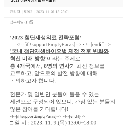
‘2023 첨단재생의료 전략포럼‘
관리자
|
5292
|
2023-11-01 13:28:01
첨부파일 (1)
‘2023
첨단재생의료 전략포럼
‘
<!--[if !supportEmptyParas]-->
<!--[endif]-->
’
국내 첨단재생바이오법 제정 전후 변화와
혁신 미래 방향
‘
이라는 주제로
총
4
개국
에서
,
8
명의 연사
가 최신 정보를
교류하고
,
앞으로의 발전 방향에 대해
논의하고자 합니다
.
전문가 및 일반인 분들이 들을 수 있는
세션으로 구성되어 있으니
,
관심 있는 분들의
많은 참여를 기다립니다
!
<!--[if !supportEmptyParas]-->
<!--[endif]-->
□
일
시
: 2023. 11. 9.(
목
) 13:00~18:00