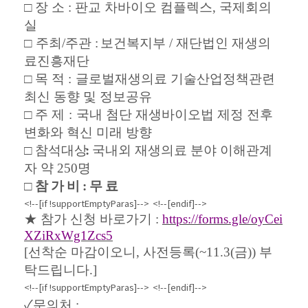
□
장
소
:
판교 차바이오 컴플렉스
,
국제회의
실
□
주최
/
주관
:
보건복지부
/
재단법인 재생의
료진흥재단
□
목
적
:
글로벌재생의료 기술산업정책관련
최신 동향 및 정보공유
□
주
제
:
국내 첨단 재생바이오법 제정 전후
변화와 혁신 미래 방향
□
참 석 대 상
:
국내외 재생의료 분야 이해관계
자 약
250
명
□
참 가 비
:
무 료
<!--[if !supportEmptyParas]-->
<!--[endif]-->
★
참가 신청 바로가기
:
https://forms.gle/oyCei
XZiRxWg1Zcs5
[
선착순 마감이오니
,
사전등록
(~11.3(
금
))
부
탁드립니다
.]
<!--[if !supportEmptyParas]-->
<!--[endif]-->
✓
문의처
: