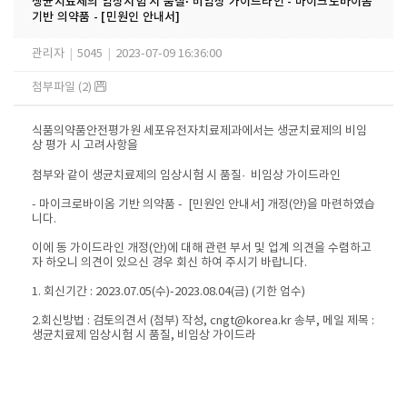
생균치료제의 임상시험 시 품질· 비임상 가이드라인 - 마이크로바이옴
기반 의약품 - [민원인 안내서]
관리자
|
5045
|
2023-07-09 16:36:00
첨부파일 (2)
식품의약품안전평가원 세포유전자치료제과에서는 생균치료제의 비임
상 평가 시 고려사항을
첨부와 같이 생균치료제의 임상시험 시 품질· 비임상 가이드라인
- 마이크로바이옴 기반 의약품 - [민원인 안내서] 개정(안)을 마련하였습
니다.
이에 동 가이드라인 개정(안)에 대해 관련 부서 및 업계 의견을 수렴하고
자 하오니 의견이 있으신 경우 회신 하여 주시기 바랍니다.
1. 회신기간 : 2023.07.05(수)-2023.08.04(금) (기한 엄수)
2.회신방법 : 검토의견서 (첨부) 작성, cngt@korea.kr 송부, 메일 제목 :
생균치료제 임상시험 시 품질, 비임상 가이드라