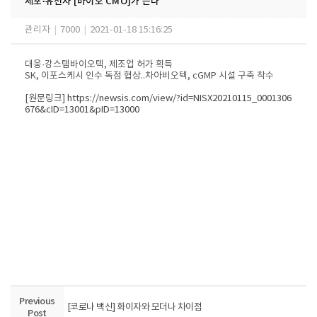
세포·유전자 [바이오 CMO]가 뜬다
관리자
|
7000
|
2021-01-18 15:16:25
대웅·강스템바이오텍, 제조업 허가 획득
SK, 이포스케시 인수 독점 협상..차아비오텍, cGMP 시설 구축 착수​
[원문링크]
https://newsis.com/view/?id=NISX20210115_0001306
676&cID=13001&pID=13000
Previous
[코로나 백신] 화이자와 모더나 차이점
Post