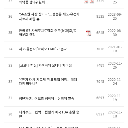
37
3390
의약품 심의위원회 ...
25
“56조원 시장 잡아라”…불붙은 세포·유전자
2023-09-
36
8125
25
치료제 패권 �...
한국유전자세포치료학회 연구(분과)회/지
2022-08-
35
6845
역분회 규정
30
2021-01-
34
세포·유전자 [바이오 CMO]가 뜬다
7018
18
2020-11-
33
[코로나 백신] 화이자와 모더나 차이점
7489
26
유전자 대체 치료제 국내 도입 예정…패러
2020-11-
32
7045
다임 바뀌나?
24
2020-11-
31
6897
첨단재생바이오법 정책위‧심의위 발족
19
데카투스ㆍ킨락ㆍ젭젤카 미국 FDA 총알 승
2020-11-
30
6937
18
인