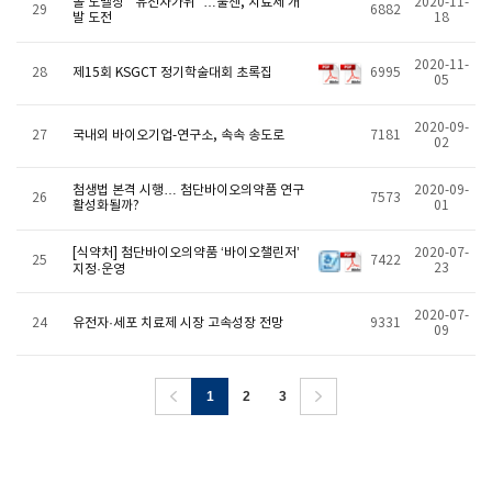
올 노벨상 `유전자가위`…툴젠, 치료제 개
2020-11-
29
6882
발 도전
18
2020-11-
28
제15회 KSGCT 정기학술대회 초록집
6995
05
2020-09-
27
국내외 바이오기업-연구소, 속속 송도로
7181
02
첨생법 본격 시행… 첨단바이오의약품 연구
2020-09-
26
7573
활성화될까?
01
[식약처] 첨단바이오의약품 ‘바이오챌린저’
2020-07-
25
7422
23
지정·운영
2020-07-
24
유전자·세포 치료제 시장 고속성장 전망
9331
09
1
2
3