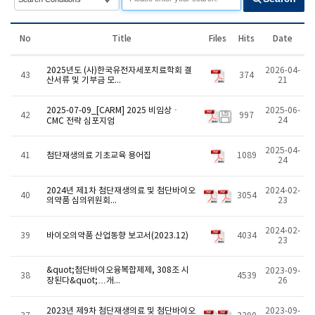
No
Title
Files
Hits
Date
2025년도 (사)한국유전자세포치료학회 결
2026-04-
43
374
산서류 및 기부금 모...
21
2025-07-09_[CARM] 2025 비임상ㆍ
2025-06-
42
997
24
CMC 전략 심포지엄
2025-04-
41
첨단재생의료 기초교육 용어집
1089
24
2024년 제1차 첨단재생의료 및 첨단바이오
2024-02-
40
3054
의약품 심의위원회...
23
2024-02-
39
바이오의약품 산업동향 보고서(2023.12)
4034
23
&quot;첨단바이오융복합제제, 308조 시
2023-09-
38
4539
장된다&quot;…개...
26
2023년 제9차 첨단재생의료 및 첨단바이오
2023-09-