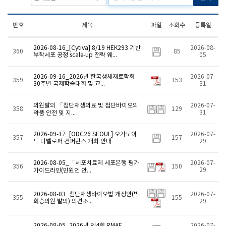
번호
제목
파일
조회수
등록일
2026-08-16_[Cytiva] 8/19 HEK293 기반
2026-08-
360
85
부착세포 공정 scale-up 전략 웨...
05
2026-09-16_2026년 한국생체재료학회
2026-07-
359
153
30주년 국제학술대회 및 교...
31
의원발의 「첨단재생의료 및 첨단바이오의
2026-07-
358
129
31
약품 안전 및 지...
2026-09-17_[ODC26 SEOUL] 오가노이
2026-07-
357
157
드 디벨로퍼 컨퍼런스 개최 안내
29
2026-08-05_「세포치료제 세포은행 평가
2026-07-
356
150
29
가이드라인(민원인 안...
2026-08-03_첨단재생바이오법 개정안(박
2026-07-
355
155
희승의원 발의) 의견조...
29
2026-08-05_2026년 제4회 RMAF
2026-07-