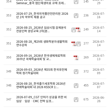
354
145
Seminar_중국 첨단재생의료 규제 프레...
29
2026-07-29_한국의약품안전관리원 2026
2026-07-
353
236
년 2차 약무직 채용 공고
16
2026-08-25_2026년 임상시험 검체분석
2026-07-
352
249
전문인력 양성교육 2차(분...
14
2026-08-28_제29회 생화학분자생물학회
2026-07-
351
277
연수강좌
14
2026-09-16_2026년 한국생체재료학회
2026-07-
350
269
30주년 국제학술대회 및 교...
13
2026-09-03_2026년 제35회 한국유전체
2026-07-
349
372
학회 정기학술대회
09
2026-08-20_한국줄기세포학회 2026년
2026-07-
348
455
연례학술대회 내 2026 KSSCR 1:...
07
2026-07-09_CGT 인허가 성공을 위한 비
2026-06-
347
675
임상ㆍ임상ㆍCMC 전략 심포...
28