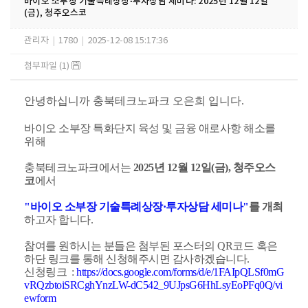
바이오 소부장 기술특례상장·투자상담 세미나: 2025년 12월 12일
(금), 청주오스코
관리자
|
1780
|
2025-12-08 15:17:36
첨부파일 (1)
안녕하십니까 충북테크노파크 오은희 입니다.
바이오 소부장 특화단지 육성 및 금융 애로사항 해소를
위해
충북테크노파크에서는
2025년 12월 12일(금), 청주오스
코
에서
"바이오 소부장 기술특례상장·투자상담 세미나"
를
개최
하고자 합니다.
참여를 원하시는 분들은 첨부된 포스터의 QR코드 혹은
하단 링크를 통해 신청해주시면 감사하겠습니다.
신청링크
:
https://docs.google.com/forms/d/e/1FAIpQLSf0mG
vRQzbtoiSRCghYnzLW-dC542_9UJpsG6HhLsyEoPFq0Q/vi
ewform