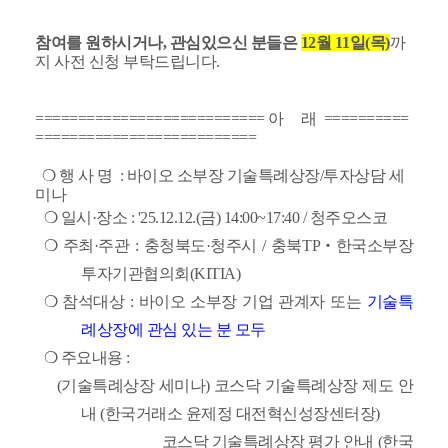
참여를 원하시거나, 관심있으신 분들은
12월 11일(목)
까
지 사전 신청 부탁드립니다.
=========================== 아 래 ==========
==========================
❍ 행 사 명 : 바이오 소부장 기술특례상장/투자상담 세
미나
❍ 일시·장소 :
'25.12.12.(금)
14:00~17:40 / 청주오스코
❍ 주최·주관 : 충청북도·청주시 / 충북TP‧한국소부장
투자기관협의회(KITIA)
❍ 참석대상 :
바이오 소부장 기업 관계자 또는
기술특
례상장에 관심 있는 분 모두
❍ 주요내용 :
(기술특례상장 세미나)
코스닥
기술특례상장 제도 안
내
(한국거래소 윤제정 대전혁신성장센터장)
코스닥 기술특례상장 평가 안내
(한국