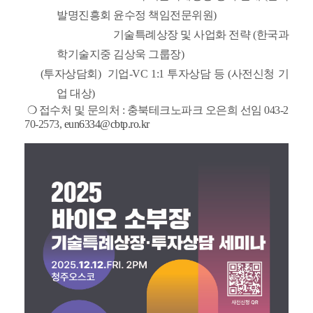
발명진흥회 윤수정 책임전문위원)
기술특례상장 및 사업화 전략
(한국과
학기술지중 김상욱 그룹장)
(투자상담회)
기업-VC 1:1 투자상담 등
(사전신청 기
업 대상)
❍ 접수처 및 문의처
: 충북테크노파크 오은희 선임 043-2
70-2573,
eun6334@cbtp.ro.kr