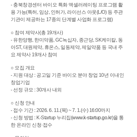
- 충북창경센터 바이오 특화 액셀러레이팅 프로그램 활
용 가능(특허, 임상, 인허가, 라이선스 아웃(L/O) 등 주관
기관이 제공하는 17종의 단계별 사업화 프로그램)
○ 참여 제약사(총 19개사)
- 유한양행, 한미약품, GC녹십자, 종근당, SK케미칼, 동
아ST, 대원제약, 휴온스, 일동제약, 제일약품 등 국내 주
요 제약사 19개사 참여
○ 모집 개요
- 지원 대상 : 공고일 기준 바이오 분야 창업 10년 이내인
창업기업
- 선정 규모 : 30개사 내외
○ 신청 안내
- 접수 기간 : 2026. 6. 11.(목) ~ 7. 1.(수) 16:00까지
- 신청 방법 : K-Startup 누리집(
www.k-startup.go.kr
)을 통
한 온라인 신청·접수