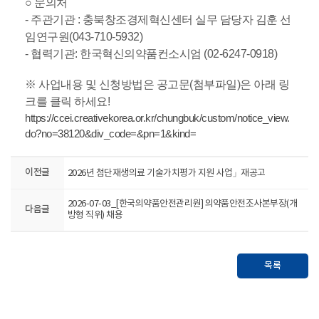
○ 문의처
- 주관기관 : 충북창조경제혁신센터 실무 담당자 김훈 선
임연구원(043-710-5932)
- 협력기관: 한국혁신의약품컨소시엄 (02-6247-0918)
※ 사업내용 및 신청방법은 공고문(첨부파일)은 아래 링
크를 클릭 하세요!
https://ccei.creativekorea.or.kr/chungbuk/custom/notice_view.
do?no=38120&div_code=&pn=1&kind=
이전글
2026년 첨단재생의료 기술가치평가 지원 사업」재공고
2026-07-03_[한국의약품안전관리원] 의약품안전조사본부장(개
다음글
방형 직위) 채용
목록