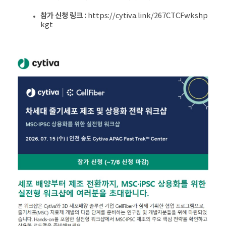
참가 신청 링크
:
https://cytiva.link/267CTCFwkshp
kgt