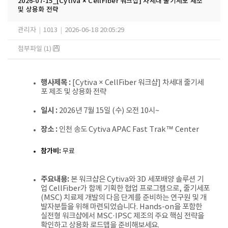
2026-07-15_[Cytiva × CellFiber 워크샵] 차세대 줄기세포 제조
및 상용화 전략
관리자
|
1013
|
2026-06-18 20:05:29
첨부파일 (1)
행사제목
:
[Cytiva
×
CellFiber
워크샵
]
차세대 줄기세
포 제조 및 상용화 전략
일시
:
2026
년
7
월
15
일
(
수
)
오전
10
시
~
장소
:
인천 송도
Cytiva APAC Fast Trak
™
Center
참가비
:
무료
주요내용
:
본 워크샵은
Cytiva
와
3D
세포배양 솔루션 기
업
CellFiber
가 함께 기획한 협업 프로그램으로
,
줄기세포
(MSC)
치료제 개발의 다음 단계를 준비하는 연구원 및 개
발자분들을 위해 마련되었습니다
. Hands-on
을 포함한
실전형 워크샵에서
MSC
·
IPSC
제조의 주요 핵심 전략을
확인하고 상용화 로드맵을 준비해보세요
.