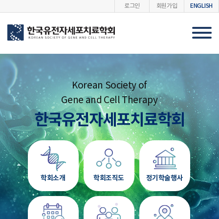
ENGLISH
로그인
회원가입
Korean Society of
Gene and Cell Therapy
한국유전자세포치료학회
학회소개
학회조직도
정기학술행사