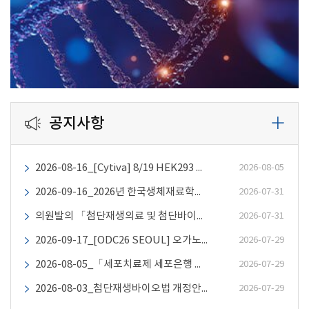
공지사항
2026-08-16_[Cytiva] 8/19 HEK293 기반 부착세포 공정 scale-up 전략 웨비나
2026-08-05
2026-09-16_2026년 한국생체재료학회 30주년 국제학술대회 및 교육심포지엄
2026-07-31
의원발의 「첨단재생의료 및 첨단바이오의약품 안전 및 지원에 관한 법률」 일부개정법률안 의견조회 (이수진 의원)
2026-07-31
2026-09-17_[ODC26 SEOUL] 오가노이드 디벨로퍼 컨퍼런스 개최 안내
2026-07-29
2026-08-05_「세포치료제 세포은행 평가 가이드라인(민원인 안내서)」개정(안) 의견조회
2026-07-29
2026-08-03_첨단재생바이오법 개정안(박희승의원 발의) 의견조회
2026-07-29