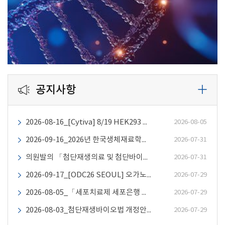
공지사항
2026-08-16_[Cytiva] 8/19 HEK293 기반 부착세포 공정 scale-up 전략 웨비나
2026-08-05
2026-09-16_2026년 한국생체재료학회 30주년 국제학술대회 및 교육심포지엄
2026-07-31
의원발의 「첨단재생의료 및 첨단바이오의약품 안전 및 지원에 관한 법률」 일부개정법률안 의견조회 (이수진 의원)
2026-07-31
2026-09-17_[ODC26 SEOUL] 오가노이드 디벨로퍼 컨퍼런스 개최 안내
2026-07-29
2026-08-05_「세포치료제 세포은행 평가 가이드라인(민원인 안내서)」개정(안) 의견조회
2026-07-29
2026-08-03_첨단재생바이오법 개정안(박희승의원 발의) 의견조회
2026-07-29