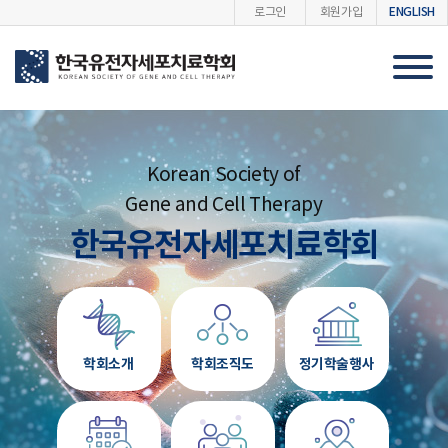
ENGLISH
로그인
회원가입
Korean Society of
Gene and Cell Therapy
한국유전자세포치료학회
학회소개
학회조직도
정기학술행사