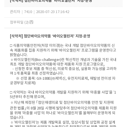
[식약처] 첨단바이오의약품 ‘바이오챌린저’ 지정·운영
관리자
|
7410
|
2020-07-23 17:16:42
첨부파일 (2)
[식약처] 첨단바이오의약품 ‘바이오챌린저’ 지정·운영
□ 식품의약품안전처(처장 이의경)는 국내 개발 첨단바이오의약품의 신
속 제품화를 집중 지원하기 위해 ‘바이오챌린저’ 프로그램을 운영한다고
밝혔습니다.
○ 바이오챌린저(Bio-challenger)란 혁신적인 개념과 기술을 가진 국내
최초 개발 첨단바이오의약품에 대한 제품화 지원 프로그램으로,
- 신청한 후보 제품 중 혁신성, 의료적 중요성, 실용화 가능성을 고려하
여 1개 품목을 최종 선정하였습니다.
※ 선정 품목: GX-188E(㈜제넥신, 유전자치료제, 재발성 전이성 자
궁경부암 치료제)
□ 식약처는 국내 바이오의약품 개발을 지원하기 위해 ‘마중물 사업’을 ’1
5년부터 추진해 왔으며,
○ 지난해 제정된 ｢첨단재생의료 및 첨단바이오의약품 안전 및 지원에
관한 법률｣의 8월 28일 시행에 발맞추어 첨단바이오의약품 제품화 지원
을 위해 ’마중물 사업‘의 하나로 ’바이오챌린저‘를 올해부터 운영하게 되
었습니다.
○ ’바이오챌린저‘는 제품 개발목표 설정, 임상시험 및 상업화 공정 설계