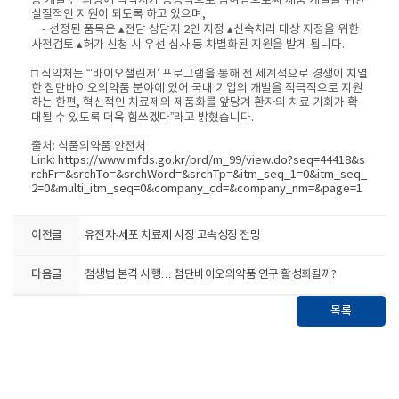
등 개발 전 과정에 식약처가 능동적으로 참여함으로써 제품 개발을 위한
실질적인 지원이 되도록 하고 있으며,
- 선정된 품목은 ▴전담 상담자 2인 지정 ▴신속처리 대상 지정을 위한
사전검토 ▴허가 신청 시 우선 심사 등 차별화된 지원을 받게 됩니다.
□ 식약처는 “’바이오챌린저’ 프로그램을 통해 전 세계적으로 경쟁이 치열
한 첨단바이오의약품 분야에 있어 국내 기업의 개발을 적극적으로 지원
하는 한편, 혁신적인 치료제의 제품화를 앞당겨 환자의 치료 기회가 확
대될 수 있도록 더욱 힘쓰겠다”라고 밝혔습니다.
출처: 식품의약품 안전처
Link:
https://www.mfds.go.kr/brd/m_99/view.do?seq=44418&s
rchFr=&srchTo=&srchWord=&srchTp=&itm_seq_1=0&itm_seq_
2=0&multi_itm_seq=0&company_cd=&company_nm=&page=1
이전글
유전자·세포 치료제 시장 고속성장 전망
다음글
첨생법 본격 시행… 첨단바이오의약품 연구 활성화될까?
목록