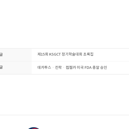
글
제15회 KSGCT 정기학술대회 초록집
글
데카투스ㆍ킨락ㆍ젭젤카 미국 FDA 총알 승인