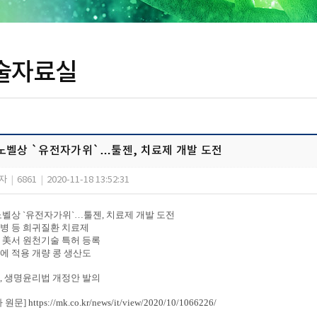
술자료실
노벨상 `유전자가위`…툴젠, 치료제 개발 도전
자
|
6861
|
2020-11-18 13:52:31
노벨상 `유전자가위`…툴젠, 치료제 개발 도전
병 등 희귀질환 치료제
 美서 원천기술 특허 등록
에 적용 개량 콩 생산도
, 생명윤리법 개정안 발의
사 원문]
https://mk.co.kr/news/it/view/2020/10/1066226/