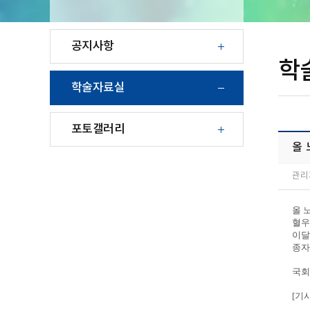
공지사항
학
학술자료실
포토갤러리
올 
관리
올 
혈우
이달
종자
국회
[기