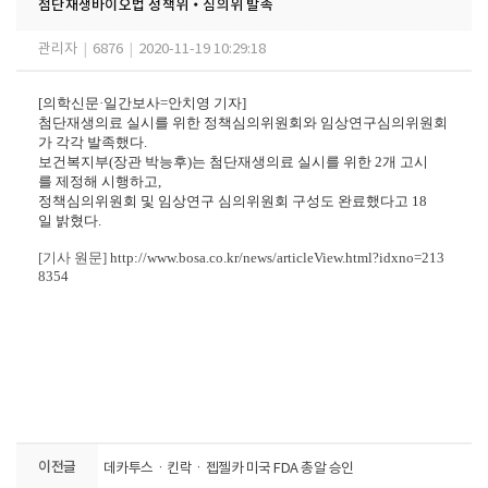
첨단재생바이오법 정책위‧심의위 발족
관리자
|
6876
|
2020-11-19 10:29:18
[의학신문·일간보사=안치영 기자]
첨단재생의료 실시를 위한 정책심의위원회와 임상연구심의위원회
가 각각 발족했다.
보건복지부(장관 박능후)는 첨단재생의료 실시를 위한 2개 고시
를 제정해 시행하고,
정책심의위원회 및 임상연구 심의위원회 구성도 완료했다고 18
일 밝혔다.
[기사 원문]
http://www.bosa.co.kr/news/articleView.html?idxno=213
8354
이전글
데카투스ㆍ킨락ㆍ젭젤카 미국 FDA 총알 승인