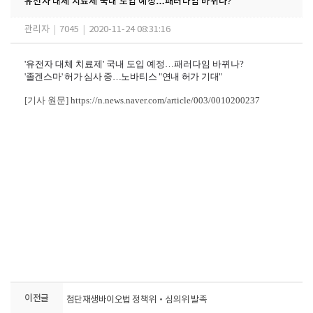
유전자 대체 치료제 국내 도입 예정…패러다임 바뀌나?
관리자
|
7045
|
2020-11-24 08:31:16
'유전자 대체 치료제' 국내 도입 예정…패러다임 바뀌나?
'졸겐스마' 허가 심사 중…노바티스 "연내 허가 기대"
[기사 원문]
https://n.news.naver.com/article/003/0010200237
이전글
첨단재생바이오법 정책위‧심의위 발족