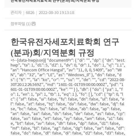
한국유전자세포치료학회 연구(분과)회/지역분회 규정
관리자
|
6826
|
2022-08-30 19:13:18
첨부파일 (1)
한국유전자세포치료학회 연구
(
분과
)
회
/
지역분회 규정
<!--[data-hwpjson]{ "documentPr": { "di": "", "dp": { "dn": "test.
hwp", "ta": 1, "d1": 5, "d2": 1, "dv": 0, "dr": 1, "do": 1, "vj": "1.1",
"an": "Hancom Office Hangul", "av": "11, 0, 0, 5409", "ao": "WI
N", "ab": "32", "ar": "LE", "as": "Windows_8" }, "dis": false, "d
s": { "ti": "", "la": "ko", "cr": "", "su": "", "de": "", "cd": "2022-08-
30T20:12:26.569Z", "md": "1601-01-01T09:00:00.000Z", "pd": "1
601-01-01T09:00:00.000Z", "ke": "" } }, "dh": { "do": { "pa": 1, "f
o": 1, "en": 1, "pi": 1, "tb": 1, "eq": 1 }, "fo": [ ], "cd": { "tp": 0, "l
c": { "af": false, "ui": false, "fu": false, "dn": false, "ul": false, "e
l": false, "at": false, "tq": false, "da": false, "dw": false, "dj": fal
se, "bc": false, "bu": false, "al": false, "ab": false, "ap": false,
"an": false, "aa": false, "ds": false, "de": false, "as": false, "cp":
false, "ao": false, "et": false, "ay": false, "am": false, "a1": fals
e, "bt": false, "av": false, "dh": false, "dp": false, "d1": false,
"mf": false, "bl": false, "ag": false, "dg": false, "ae": false, "df":
false, "do": false, "dl": false, "di": false, "d2": false, "d3": false,