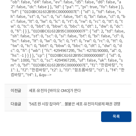
"ob": false, "d4": false, "ev": false, "d5": false, "d6": false, "a
2": false, "dc": false } }, "ld": { "pa": "", "pi": true, "fo": false } },
"bf": { "01D8BC61632B95C00000007E": { "id": 1, "td": false, "s
h": false, "st": 0, "sc": 0, "si": false, "bt": 0, "bi": false, "cl": 0, "b
c": false, "lt": 0, "lw": 0, "lc": 0, "rt": 0, "rw": 0, "rc": 0, "tt": 0, "t
w": 0, "tc": 0, "bbt": 0, "bbw": 0, "bbc": 0, "dt": 1, "dw": 0, "dc":
0, "fi": { } }, "01D8BC61632B95C00000007F": { "id": 2, "td": false,
"sh": false, "st": 0, "sc": 0, "si": false, "bt": 0, "bi": false, "cl": 0,
"bc": false, "lt": 0, "lw": 0, "lc": 0, "rt": 0, "rw": 0, "rc": 0, "tt": 0,
"tw": 0, "tc": 0, "bbt": 0, "bbw": 0, "bbc": 0, "dt": 1, "dw": 0, "d
c": 0, "fi": { "wb": { "fc": 4294967295, "hc": 4278190080, "al": 0,
"hs": -1 } } } }, "cp": { "01D8BC61632B95C000000080": { "id": 0,
"he": 1000, "tc": 0, "sc": 4294967295, "uf": false, "uk": false, "s
m": 0, "bf": "01D8BC61632B95C00000007E", "f1": "한컴바탕", "t
1": 1, "f2": "한컴바탕", "t2": 1, "f3": "함초롬바탕", "t3": 1, "f4": "한
컴바탕", "t4": 1, &qu-->
이전글
세포·유전자 [바이오 CMO]가 뜬다
다음글
“56조원 시장 잡아라”…불붙은 세포·유전자치료제 패권 경쟁
목록