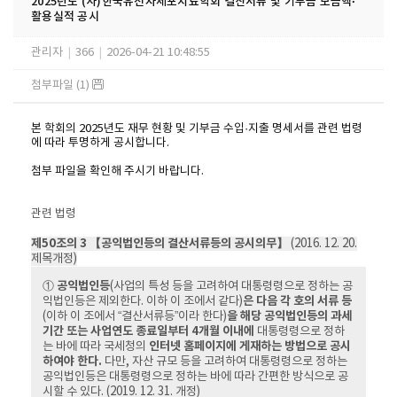
2025년도 (사)한국유전자세포치료학회 결산서류 및 기부금 모금액·
활용실적 공시
관리자
|
366
|
2026-04-21 10:48:55
첨부파일 (1)
본 학회의 2025년도 재무 현황 및 기부금 수입·지출 명세서를 관련 법령
에 따라 투명하게 공시합니다.
첨부 파일을 확인해 주시기 바랍니다.
관련 법령
제50조의 3 【공익법인등의 결산서류등의 공시의무】
(2016. 12. 20.
제목개정)
①
공익법인등
(사업의 특성 등을 고려하여 대통령령으로 정하는 공
익법인등은 제외한다. 이하 이 조에서 같다)
은 다음 각 호의 서류 등
(이하 이 조에서 “결산서류등”이라 한다)
을 해당 공익법인등의 과세
기간 또는 사업연도 종료일부터 4개월 이내에
대통령령으로 정하
는 바에 따라 국세청의
인터넷 홈페이지에 게재하는 방법으로 공시
하여야 한다.
다만, 자산 규모 등을 고려하여 대통령령으로 정하는
공익법인등은 대통령령으로 정하는 바에 따라 간편한 방식으로 공
시할 수 있다. (2019. 12. 31. 개정)