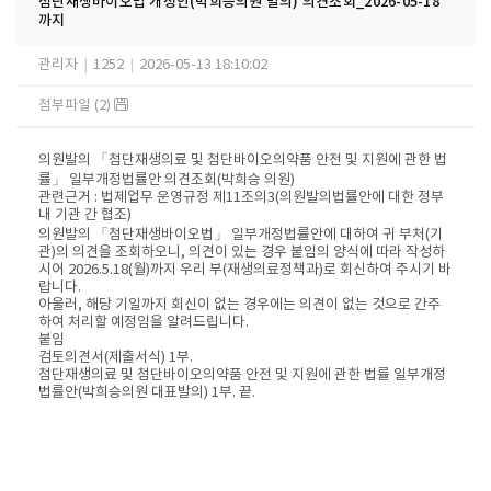
첨단재생바이오법 개정안(박희승의원 발의) 의견조회_2026-05-18
까지
관리자
|
1252
|
2026-05-13 18:10:02
첨부파일 (2)
의원발의 「첨단재생의료 및 첨단바이오의약품 안전 및 지원에 관한 법
률」 일부개정법률안 의견조회(박희승 의원)
관련근거 : 법제업무 운영규정 제11조의3(의원발의법률안에 대한 정부
내 기관 간 협조)
의원발의 「첨단재생바이오법」 일부개정법률안에 대하여 귀 부처(기
관)의 의견을 조회하오니, 의견이 있는 경우 붙임의 양식에 따라 작성하
시어 2026.5.18(월)까지 우리 부(재생의료정책과)로 회신하여 주시기 바
랍니다.
아울러, 해당 기일까지 회신이 없는 경우에는 의견이 없는 것으로 간주
하여 처리할 예정임을 알려드립니다.
붙임
검토의견서(제출서식) 1부.
첨단재생의료 및 첨단바이오의약품 안전 및 지원에 관한 법률 일부개정
법률안(박희승의원 대표발의) 1부. 끝.