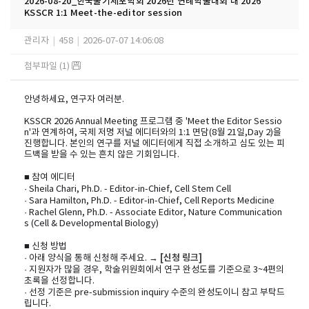
2026-08-20_한국줄기세포학회 2026년 연례학술대회 내 2026
KSSCR 1:1 Meet-the-editor session
관리자
|
458
|
2026-07-07 14:06:08
첨부파일 (1)
안녕하세요, 연구자 여러분.
KSSCR 2026 Annual Meeting 프로그램 중 'Meet the Editor Sessio
n'과 연계하여, 국제 저명 저널 에디터와의 1:1 면담(8월 21일,Day 2)을
진행합니다. 본인의 연구를 저널 에디터에게 직접 소개하고 심도 있는 피
드백을 받을 수 있는 흔치 않은 기회입니다.
■ 참여 에디터
· Sheila Chari, Ph.D. - Editor-in-Chief, Cell Stem Cell
· Sara Hamilton, Ph.D. - Editor-in-Chief, Cell Reports Medicine
· Rachel Glenn, Ph.D. - Associate Editor, Nature Communication
s (Cell & Developmental Biology)
■ 신청 방법
[신청 링크]
· 아래 양식을 통해 신청해 주세요. →
· 지원자가 많을 경우, 학술위원회에서 연구 완성도를 기준으로 3~4편의
초록을 선정합니다.
· 선정 기준은 pre-submission inquiry 수준의 완성도이니 참고 부탁드
립니다.