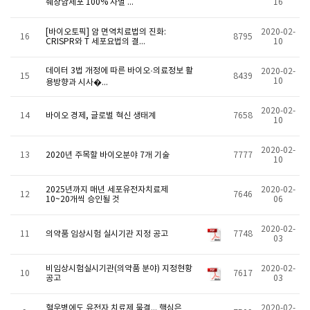
췌장암세포 100% 사멸 ...
16
[바이오토픽] 암 면역치료법의 진화:
2020-02-
16
8795
CRISPR와 T 세포요법의 결...
10
데이터 3법 개정에 따른 바이오·의료정보 활
2020-02-
15
8439
10
용방향과 시사�...
2020-02-
14
바이오 경제, 글로벌 혁신 생태계
7658
10
2020-02-
13
2020년 주목할 바이오분야 7개 기술
7777
10
2025년까지 매년 세포유전자치료제
2020-02-
12
7646
10~20개씩 승인될 것
06
2020-02-
11
의약품 임상시험 실시기관 지정 공고
7748
03
비임상시험실시기관(의약품 분야) 지정현황
2020-02-
10
7617
공고
03
혈우병에도 유전자 치료제 물결... 핵심은
2020-02-