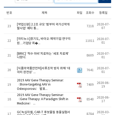
번호
제목
파일
조회수
등록일
[약업신문] 2.2조 규모 ‘범부처 국가신약개
2020-07-
23
7218
07
발사업’ 예타 통...
[이티뉴스]경기도, 바이오·제약기업 연구지
2020-07-
22
11011
01
원…기업당 최�...
[BRIC] ‘척수 마비’치료하는 ‘세포 치료제’
2020-07-
21
8609
나왔다.
01
[식품의약품안전처]서류조작 방지 위해 ‘데
2020-07-
20
7641
01
이터 완전성’ ...
2019 AAV Gene Therapy Seminar:
2020-06-
〈Bone-targeting AAV in
19
7409
19
Osteoporosis〉 발표...
2019 AAV Gene Therapy Seminar:
2020-06-
〈Gene Therapy: A Paradigm Shift in
18
8540
17
Medicine〉 ...
GC녹십자셀, CAR-T 후보물질 동물실험서
2020-03-
17
8784